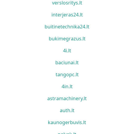
verslosritys.lt
interjeras24.lt
buitinetechnika24.lt
bukimegrazus.lt
4i.lt
baciunai.lt
tangopc.lt
4in.lt
astramachinery.lt
auth.lt
kaunogerbuvis.lt