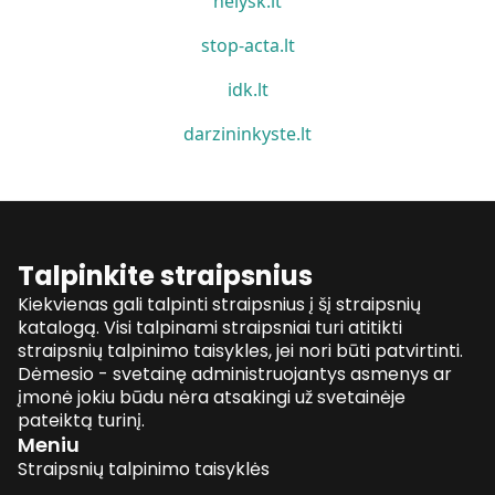
nelysk.lt
stop-acta.lt
idk.lt
darzininkyste.lt
Talpinkite straipsnius
Kiekvienas gali talpinti straipsnius į šį straipsnių
katalogą. Visi talpinami straipsniai turi atitikti
straipsnių talpinimo taisykles, jei nori būti patvirtinti.
Dėmesio - svetainę administruojantys asmenys ar
įmonė jokiu būdu nėra atsakingi už svetainėje
pateiktą turinį.
Meniu
Straipsnių talpinimo taisyklės