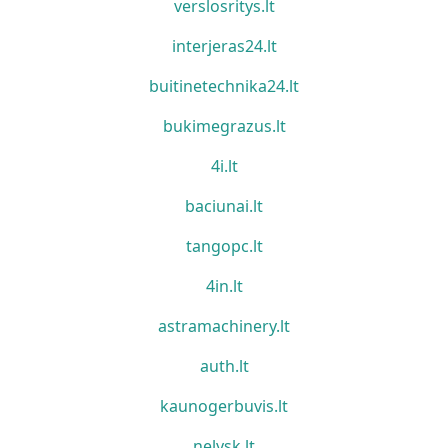
verslosritys.lt
interjeras24.lt
buitinetechnika24.lt
bukimegrazus.lt
4i.lt
baciunai.lt
tangopc.lt
4in.lt
astramachinery.lt
auth.lt
kaunogerbuvis.lt
nelysk.lt