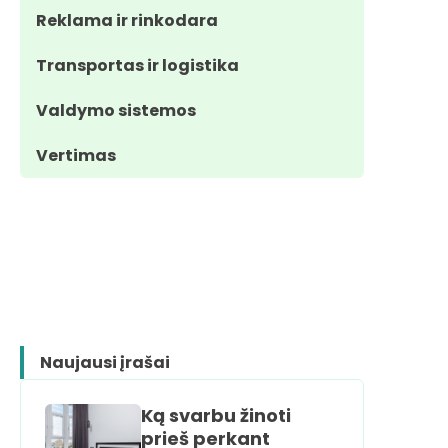
Reklama ir rinkodara
Transportas ir logistika
Valdymo sistemos
Vertimas
Naujausi įrašai
Ką svarbu žinoti
prieš perkant