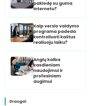
paklodę su guma
internetu?
Kaip verslo valdymo
programa padeda
kontroliuoti kaštus
realiuoju laiku?
Anglų kalba
kasdieniam
naudojimui ir
profesiniam
augimui
Draugai