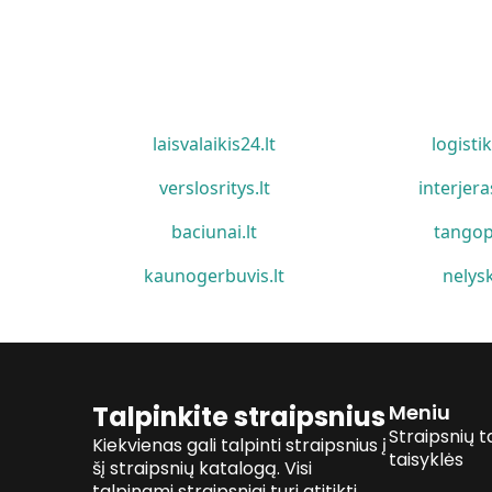
laisvalaikis24.lt
logistik
verslosritys.lt
interjera
baciunai.lt
tangop
kaunogerbuvis.lt
nelysk
Talpinkite straipsnius
Meniu
Straipsnių t
Kiekvienas gali talpinti straipsnius į
taisyklės
šį straipsnių katalogą. Visi
talpinami straipsniai turi atitikti