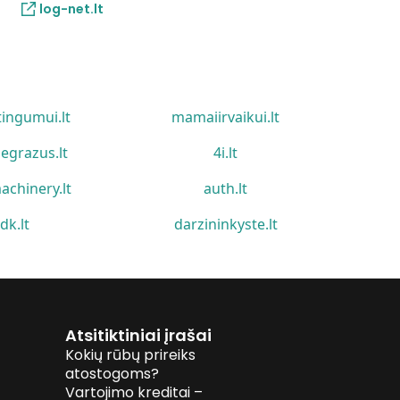
log-net.lt
tingumui.lt
mamaiirvaikui.lt
egrazus.lt
4i.lt
achinery.lt
auth.lt
idk.lt
darzininkyste.lt
Atsitiktiniai įrašai
Kokių rūbų prireiks
atostogoms?
Vartojimo kreditai –