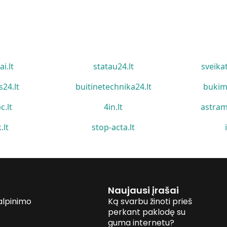
ai.lt
statau24.lt
sveika
s24.lt
buitinetechnika24.lt
bukim
c.lt
4in.lt
astram
.lt
stop-acta.lt
Naujausi įrašai
alpinimo
Ką svarbu žinoti prieš
perkant paklodę su
guma internetu?