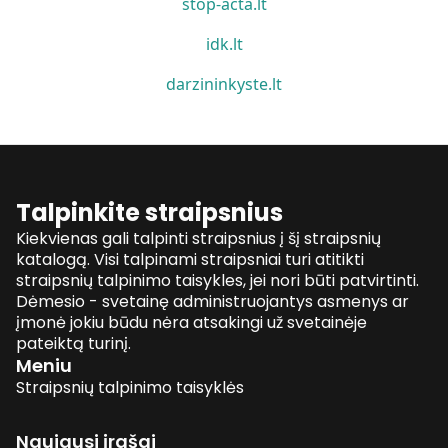
stop-acta.lt
idk.lt
darzininkyste.lt
Talpinkite straipsnius
Kiekvienas gali talpinti straipsnius į šį straipsnių
katalogą. Visi talpinami straipsniai turi atitikti
straipsnių talpinimo taisykles, jei nori būti patvirtinti.
Dėmesio - svetainę administruojantys asmenys ar
įmonė jokiu būdu nėra atsakingi už svetainėje
pateiktą turinį.
Meniu
Straipsnių talpinimo taisyklės
Naujausi įrašai