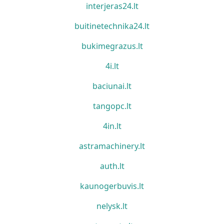
interjeras24.lt
buitinetechnika24.lt
bukimegrazus.lt
4i.lt
baciunai.lt
tangopc.lt
4in.lt
astramachinery.lt
auth.lt
kaunogerbuvis.lt
nelysk.lt