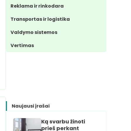
Reklama ir rinkodara
Transportas ir logistika
Valdymo sistemos
Vertimas
Naujausi įrašai
Ką svarbu žinoti
prieš perkant