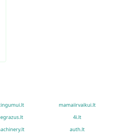
tingumui.lt
mamaiirvaikui.lt
egrazus.lt
4i.lt
achinery.lt
auth.lt