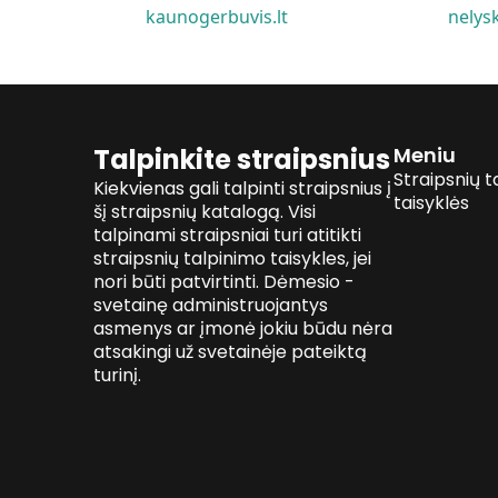
kaunogerbuvis.lt
nelysk
Talpinkite straipsnius
Meniu
Straipsnių t
Kiekvienas gali talpinti straipsnius į
taisyklės
šį straipsnių katalogą. Visi
talpinami straipsniai turi atitikti
straipsnių talpinimo taisykles, jei
nori būti patvirtinti. Dėmesio -
svetainę administruojantys
asmenys ar įmonė jokiu būdu nėra
atsakingi už svetainėje pateiktą
turinį.