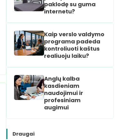
paklodę su guma
internetu?
Kaip verslo valdymo
programa padeda
kontroliuoti kaštus
realiuoju laiku?
Anglų kalba
kasdieniam
naudojimui ir
profesiniam
augimui
Draugai