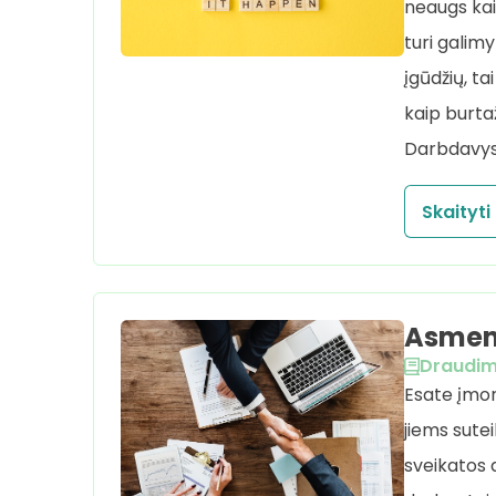
neaugs kai
turi galimy
įgūdžių, ta
kaip burtaž
Darbdavys 
Skaityti
Asmen
Draudi
Esate įmon
jiems sute
sveikatos 