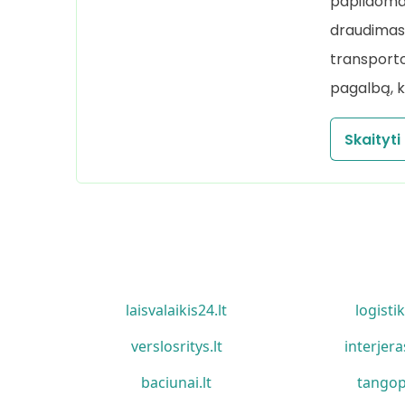
papildoma
draudimas,
transporto
pagalbą, ka
Skaityti
laisvalaikis24.lt
logistik
verslosritys.lt
interjera
baciunai.lt
tangop