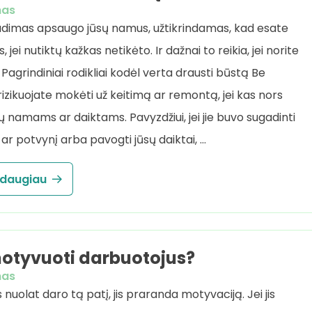
mas
dimas apsaugo jūsų namus, užtikrindamas, kad esate
 jei nutiktų kažkas netikėto. Ir dažnai to reikia, jei norite
Pagrindiniai rodikliai kodėl verta drausti būstą Be
izikuojate mokėti už keitimą ar remontą, jei kas nors
sų namams ar daiktams. Pavyzdžiui, jei jie buvo sugadinti
 ar potvynį arba pavogti jūsų daiktai, …
 daugiau
otyvuoti darbuotojus?
mas
nuolat daro tą patį, jis praranda motyvaciją. Jei jis