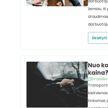
darbuotoj
žemiau. Iš 
draudimas, 
darbuotojui
Skaityti
Nuo ko
kaina
Draudi
Transporto
kiekvienas 
tinkamas pr