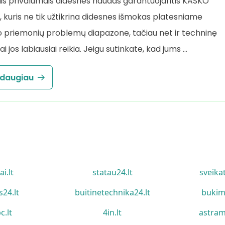
is privalumais didesnes naudas garantuojantis KASKO
 kuris ne tik užtikrina didesnes išmokas platesniame
 priemonių problemų diapazone, tačiau net ir techninę
i jos labiausiai reikia. Jeigu sutinkate, kad jums …
 daugiau
ai.lt
statau24.lt
sveika
s24.lt
buitinetechnika24.lt
bukim
c.lt
4in.lt
astram