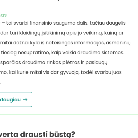
mas
– tai svarbi finansinio saugumo dalis, tačiau daugelis
dar turi klaidingų įsitikinimų apie jo veikimą, kainą ar
 mitai dažnai kyla iš neteisingos informacijos, asmeninių
r tiesiog nesupratimo, kaip veikia draudimo sistemos.
sparčios draudimo rinkos plėtros ir paslaugų
o, kai kurie mitai vis dar gyvuoja, todėl svarbu juos
…
 daugiau
verta drausti būstą?