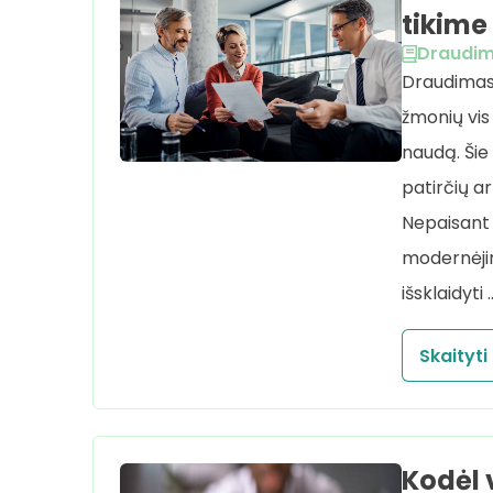
tikime
Draudi
Draudimas 
žmonių vis 
naudą. Šie
patirčių a
Nepaisant 
modernėjim
išsklaidyti 
Skaityti
Kodėl 