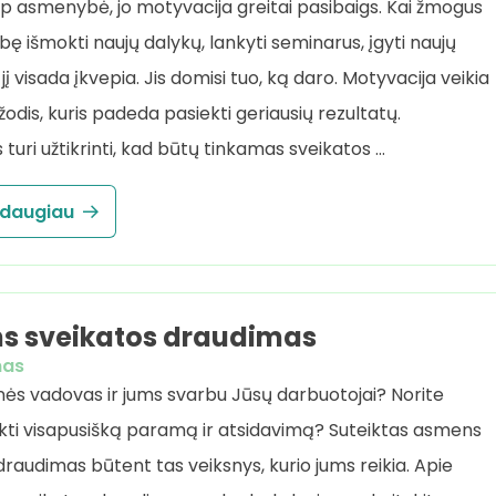
p asmenybė, jo motyvacija greitai pasibaigs. Kai žmogus
bę išmokti naujų dalykų, lankyti seminarus, įgyti naujų
i jį visada įkvepia. Jis domisi tuo, ką daro. Motyvacija veikia
odis, kuris padeda pasiekti geriausių rezultatų.
turi užtikrinti, kad būtų tinkamas sveikatos …
 daugiau
s sveikatos draudimas
mas
ės vadovas ir jums svarbu Jūsų darbuotojai? Norite
ikti visapusišką paramą ir atsidavimą? Suteiktas asmens
draudimas būtent tas veiksnys, kurio jums reikia. Apie