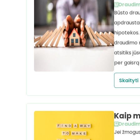
Draudi
Būsto drau
apdraustas,
hipotekos. 
draudimo r
atsitiks jū
per gaisrą
Skaityti
Kaip m
Draudi
Jei žmogus 