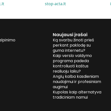
.lt
stop-acta.lt
Naujausi įrašai
alpinimo
Ką svarbu žinoti prieš
perkant paklodę su
guma internetu?
Kaip verslo valdymo
programa padeda
kontroliuoti kaštus
realiuoju laiku?
Anglų kalba kasdieniam
naudojimui ir profesiniam
augimui
Kupolas kaip alternatyva
tradiciniam namui