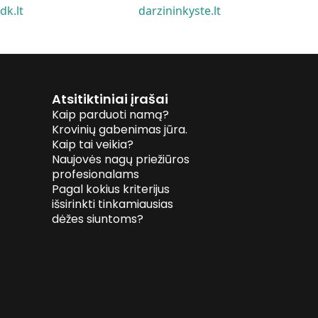
idk.lt
darzininkyste.lt
Atsitiktiniai įrašai
Kaip parduoti namą?
Krovinių gabenimas jūra.
Kaip tai veikia?
Naujovės nagų priežiūros
profesionalams
Pagal kokius kriterijus
išsirinkti tinkamiausias
dėžes siuntoms?