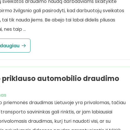
ų sveikatos draudimo naudą darbdaviams skaitykite
pirmo žvilgsnio gali pasirodyti, kad darbuotojų sveikatos
tai tik nauda jiems. Be abejo tai labai didelis pliusas
, nes taip …
 daugiau
 priklauso automobilio draudimo
?
mas
 priemonės draudimas Lietuvoje yra privalomas, tačiau
transporto savininkas gali rinktis, ar jam labiausiai
ivalomasis draudimas, kurį turi naudoti visi, ar su