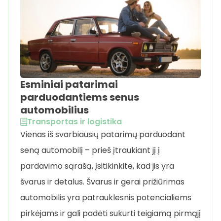
Esminiai patarimai
parduodantiems senus
automobilius
Transportas ir logistika
Vienas iš svarbiausių patarimų parduodant
seną automobilį – prieš įtraukiant jį į
pardavimo sąrašą, įsitikinkite, kad jis yra
švarus ir detalus. Švarus ir gerai prižiūrimas
automobilis yra patrauklesnis potencialiems
pirkėjams ir gali padėti sukurti teigiamą pirmąjį