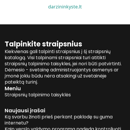
darzininkyste.lt
Talpinkite straipsnius
Kiekvienas gali talpinti straipsnius į šį straipsnių
katalogą. Visi talpinami straipsniai turi atitikti
straipsnių talpinimo taisykles, jei nori būti patvirtinti.
Dėmesio - svetainę administruojantys asmenys ar
įmonė jokiu būdu nėra atsakingi už svetainėje
pateiktą turinį.
Meniu
Straipsnių talpinimo taisyklės
Naujausi įrašai
Ką svarbu žinoti prieš perkant paklodę su guma
internetu?
Kaip verslo valdymo programa padeda kontroliuoti