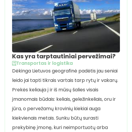
Kas yra tarptautiniai pervežimai?
Transportas ir logistika
Dėkinga Lietuvos geografinė padėtis jau seniai
leido jai tapti tikrais vartais tarp rytų ir vakarų.
Prekės keliauja į ir iš mūsų šalies visais
įmanomais būdais: keliais, geležinkeliais, oru ir
jūra, o pervežamų krovinių kiekiai auga
kiekvienais metais. Sunku būtų surasti
prekybinę įmonę, kuri neimportuotų arba