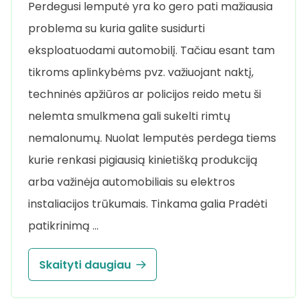
Perdegusi lemputė yra ko gero pati mažiausia
problema su kuria galite susidurti
eksploatuodami automobilį. Tačiau esant tam
tikroms aplinkybėms pvz. važiuojant naktį,
techninės apžiūros ar policijos reido metu ši
nelemta smulkmena gali sukelti rimtų
nemalonumų. Nuolat lemputės perdega tiems
kurie renkasi pigiausią kinietišką produkciją
arba važinėja automobiliais su elektros
instaliacijos trūkumais. Tinkama galia Pradėti
patikrinimą …
Skaityti daugiau