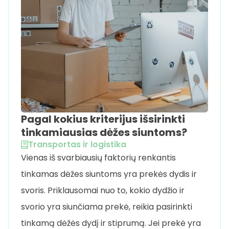
Pagal kokius kriterijus išsirinkti
tinkamiausias dėžes siuntoms?
Transportas ir logistika
Vienas iš svarbiausių faktorių renkantis
tinkamas dėžes siuntoms yra prekės dydis ir
svoris. Priklausomai nuo to, kokio dydžio ir
svorio yra siunčiama prekė, reikia pasirinkti
tinkamą dėžės dydį ir stiprumą. Jei prekė yra