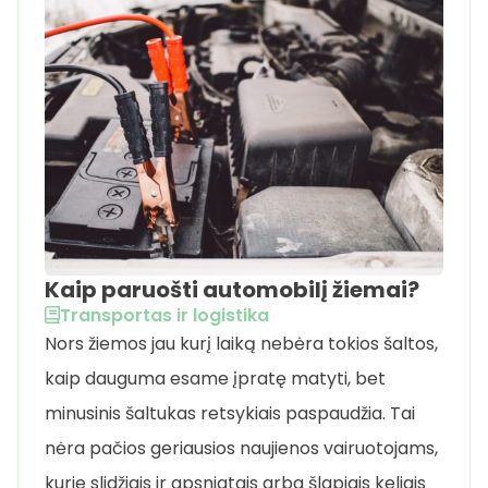
Kaip paruošti automobilį žiemai?
Transportas ir logistika
Nors žiemos jau kurį laiką nebėra tokios šaltos,
kaip dauguma esame įpratę matyti, bet
minusinis šaltukas retsykiais paspaudžia. Tai
nėra pačios geriausios naujienos vairuotojams,
kurie slidžiais ir apsnigtais arba šlapiais keliais