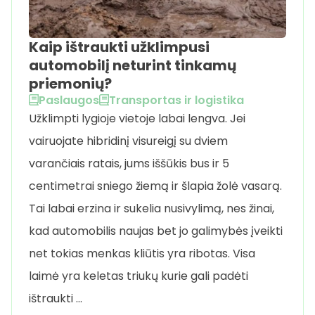
Kaip ištraukti užklimpusi
automobilį neturint tinkamų
priemonių?
Paslaugos
Transportas ir logistika
Užklimpti lygioje vietoje labai lengva. Jei
vairuojate hibridinį visureigį su dviem
varančiais ratais, jums iššūkis bus ir 5
centimetrai sniego žiemą ir šlapia žolė vasarą.
Tai labai erzina ir sukelia nusivylimą, nes žinai,
kad automobilis naujas bet jo galimybės įveikti
net tokias menkas kliūtis yra ribotas. Visa
laimė yra keletas triukų kurie gali padėti
ištraukti …