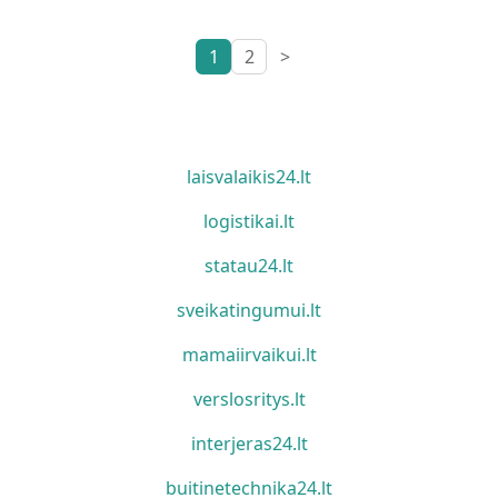
1
2
>
laisvalaikis24.lt
logistikai.lt
statau24.lt
sveikatingumui.lt
mamaiirvaikui.lt
verslosritys.lt
interjeras24.lt
buitinetechnika24.lt