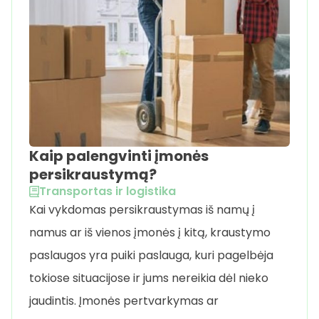
Kaip palengvinti įmonės
persikraustymą?
Transportas ir logistika
Kai vykdomas persikraustymas iš namų į
namus ar iš vienos įmonės į kitą, kraustymo
paslaugos yra puiki paslauga, kuri pagelbėja
tokiose situacijose ir jums nereikia dėl nieko
jaudintis. Įmonės pertvarkymas ar