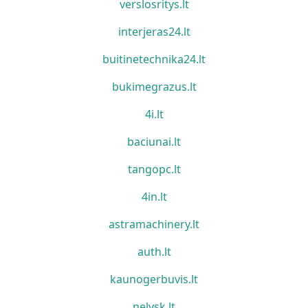
verslosritys.lt
interjeras24.lt
buitinetechnika24.lt
bukimegrazus.lt
4i.lt
baciunai.lt
tangopc.lt
4in.lt
astramachinery.lt
auth.lt
kaunogerbuvis.lt
nelysk.lt