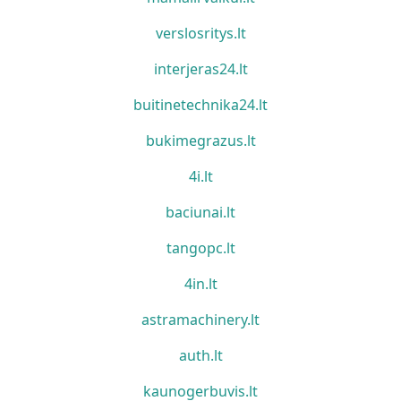
verslosritys.lt
interjeras24.lt
buitinetechnika24.lt
bukimegrazus.lt
4i.lt
baciunai.lt
tangopc.lt
4in.lt
astramachinery.lt
auth.lt
kaunogerbuvis.lt