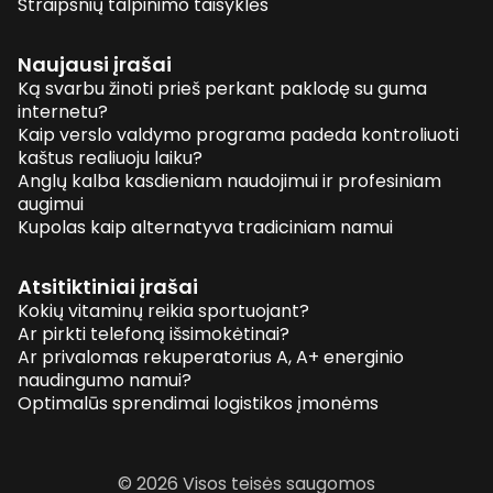
Straipsnių talpinimo taisyklės
Naujausi įrašai
Ką svarbu žinoti prieš perkant paklodę su guma
internetu?
Kaip verslo valdymo programa padeda kontroliuoti
kaštus realiuoju laiku?
Anglų kalba kasdieniam naudojimui ir profesiniam
augimui
Kupolas kaip alternatyva tradiciniam namui
Atsitiktiniai įrašai
Kokių vitaminų reikia sportuojant?
Ar pirkti telefoną išsimokėtinai?
Ar privalomas rekuperatorius A, A+ energinio
naudingumo namui?
Optimalūs sprendimai logistikos įmonėms
© 2026 Visos teisės saugomos