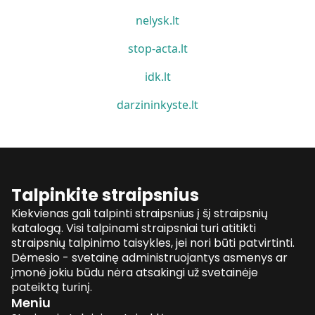
nelysk.lt
stop-acta.lt
idk.lt
darzininkyste.lt
Talpinkite straipsnius
Kiekvienas gali talpinti straipsnius į šį straipsnių
katalogą. Visi talpinami straipsniai turi atitikti
straipsnių talpinimo taisykles, jei nori būti patvirtinti.
Dėmesio - svetainę administruojantys asmenys ar
įmonė jokiu būdu nėra atsakingi už svetainėje
pateiktą turinį.
Meniu