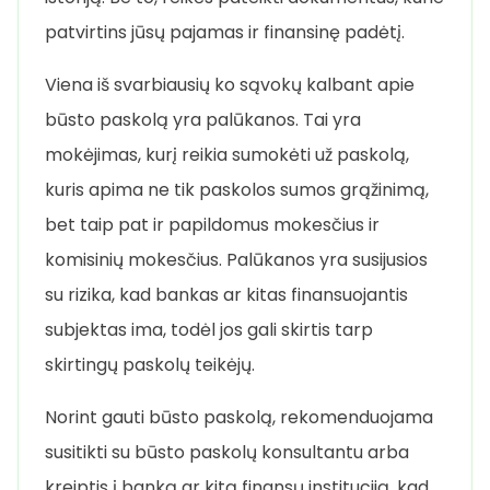
patvirtins jūsų pajamas ir finansinę padėtį.
Viena iš svarbiausių ko sąvokų kalbant apie
būsto paskolą yra palūkanos. Tai yra
mokėjimas, kurį reikia sumokėti už paskolą,
kuris apima ne tik paskolos sumos grąžinimą,
bet taip pat ir papildomus mokesčius ir
komisinių mokesčius. Palūkanos yra susijusios
su rizika, kad bankas ar kitas finansuojantis
subjektas ima, todėl jos gali skirtis tarp
skirtingų paskolų teikėjų.
Norint gauti būsto paskolą, rekomenduojama
susitikti su būsto paskolų konsultantu arba
kreiptis į banką ar kitą finansų instituciją, kad