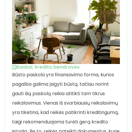
Bankai, kredito bendrovės
Būsto paskola yra finansavimo forma, kurios
pagalba galima įsigyti būstą, tačiau norint
gauti šią paskolą reikia atitikti tam tikrus
reikalavimus. Vienas iš svarbiausių reikalavimų
yra tikėtina, kad reikės patikrinti kreditingumą,
taigi rekomenduojama turėti gerą kredito
istoriją. Be to, reikės pateikti dokumentus, kurie