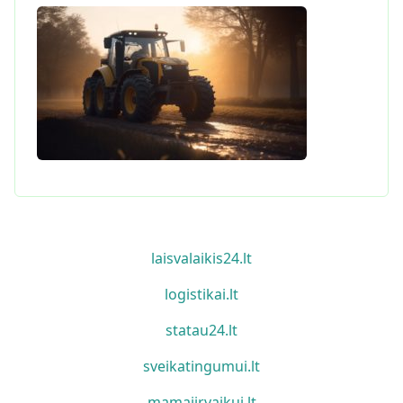
laisvalaikis24.lt
logistikai.lt
statau24.lt
sveikatingumui.lt
mamaiirvaikui.lt