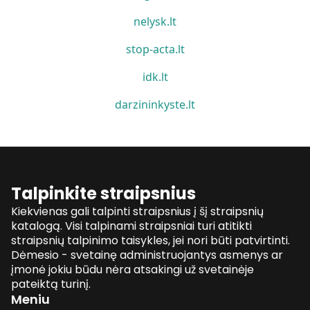
nelysk.lt
stop-acta.lt
idk.lt
darzininkyste.lt
Talpinkite straipsnius
Kiekvienas gali talpinti straipsnius į šį straipsnių
katalogą. Visi talpinami straipsniai turi atitikti
straipsnių talpinimo taisykles, jei nori būti patvirtinti.
Dėmesio - svetainę administruojantys asmenys ar
įmonė jokiu būdu nėra atsakingi už svetainėje
pateiktą turinį.
Meniu