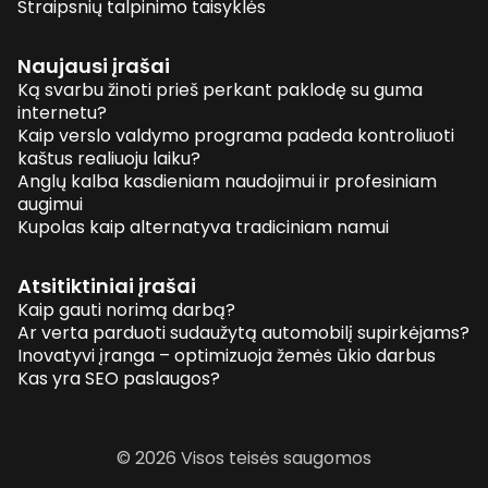
Straipsnių talpinimo taisyklės
Naujausi įrašai
Ką svarbu žinoti prieš perkant paklodę su guma
internetu?
Kaip verslo valdymo programa padeda kontroliuoti
kaštus realiuoju laiku?
Anglų kalba kasdieniam naudojimui ir profesiniam
augimui
Kupolas kaip alternatyva tradiciniam namui
Atsitiktiniai įrašai
Kaip gauti norimą darbą?
Ar verta parduoti sudaužytą automobilį supirkėjams?
Inovatyvi įranga – optimizuoja žemės ūkio darbus
Kas yra SEO paslaugos?
© 2026 Visos teisės saugomos