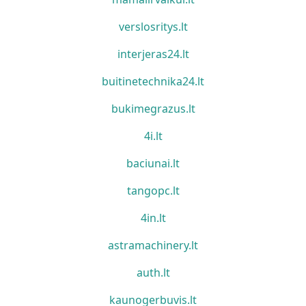
verslosritys.lt
interjeras24.lt
buitinetechnika24.lt
bukimegrazus.lt
4i.lt
baciunai.lt
tangopc.lt
4in.lt
astramachinery.lt
auth.lt
kaunogerbuvis.lt