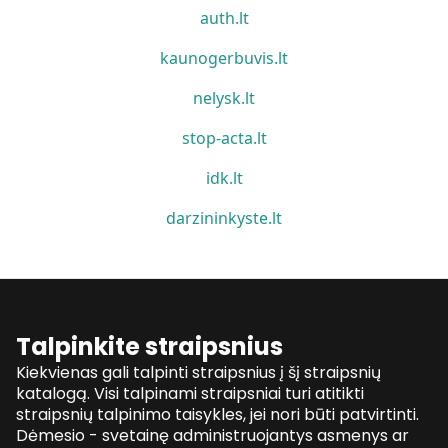
auth.lt
kaunogerbuvis.lt
nelysk.lt
stop-acta.lt
idk.lt
darzininkyste.lt
Talpinkite straipsnius
Kiekvienas gali talpinti straipsnius į šį straipsnių
katalogą. Visi talpinami straipsniai turi atitikti
straipsnių talpinimo taisykles, jei nori būti patvirtinti.
Dėmesio - svetainę administruojantys asmenys ar