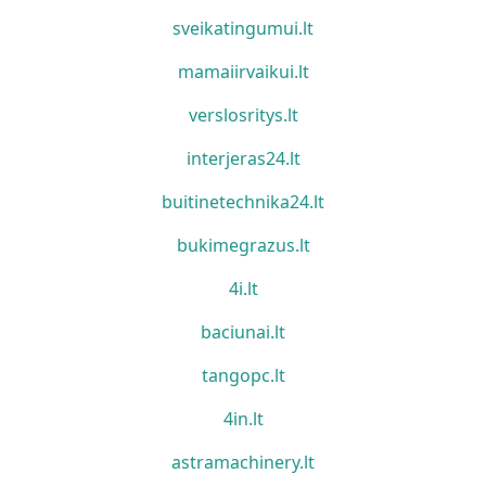
sveikatingumui.lt
mamaiirvaikui.lt
verslosritys.lt
interjeras24.lt
buitinetechnika24.lt
bukimegrazus.lt
4i.lt
baciunai.lt
tangopc.lt
4in.lt
astramachinery.lt