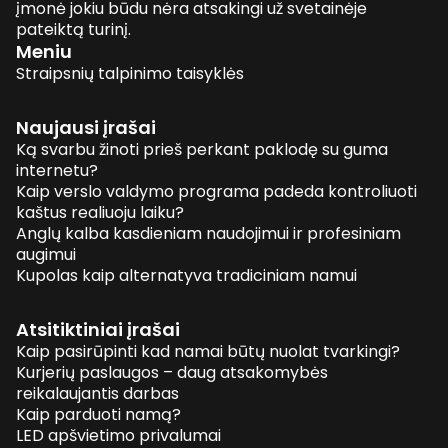
įmonė jokiu būdu nėra atsakingi už svetainėje
pateiktą turinį.
Meniu
Straipsnių talpinimo taisyklės
Naujausi įrašai
Ką svarbu žinoti prieš perkant paklodę su guma
internetu?
Kaip verslo valdymo programa padeda kontroliuoti
kaštus realiuoju laiku?
Anglų kalba kasdieniam naudojimui ir profesiniam
augimui
Kupolas kaip alternatyva tradiciniam namui
Atsitiktiniai įrašai
Kaip pasirūpinti kad namai būtų nuolat tvarkingi?
Kurjerių paslaugos – daug atsakomybės
reikalaujantis darbas
Kaip parduoti namą?
LED apšvietimo privalumai