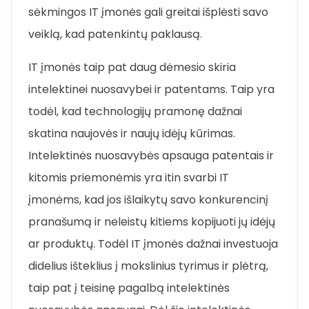
sėkmingos IT įmonės gali greitai išplėsti savo
veiklą, kad patenkintų paklausą.
IT įmonės taip pat daug dėmesio skiria
intelektinei nuosavybei ir patentams. Taip yra
todėl, kad technologijų pramonę dažnai
skatina naujovės ir naujų idėjų kūrimas.
Intelektinės nuosavybės apsauga patentais ir
kitomis priemonėmis yra itin svarbi IT
įmonėms, kad jos išlaikytų savo konkurencinį
pranašumą ir neleistų kitiems kopijuoti jų idėjų
ar produktų. Todėl IT įmonės dažnai investuoja
didelius išteklius į mokslinius tyrimus ir plėtrą,
taip pat į teisinę pagalbą intelektinės