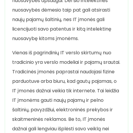
nuosavybės apsaugai. Dėl šio intelektinės
nuosavybės dėmesio taip pat gali atsirasti
naujų pajamų šaltinių, nes IT įmonės gali
licencijuoti savo patentus ir kitą intelektinę
nuosavybę kitoms įmonėms.
Vienas iš pagrindinių IT verslo skirtumų nuo
tradicinio yra verslo modeliai ir pajamų srautai.
Tradicinės įmonės paprastai naudojasi fizine
parduotuve arba biuru, kad gautų pajamas, o
IT įmonės dažnai veikia tik internete. Tai leidžia
IT įmonėms gauti naujų pajamų ir pelno
šaltinių, pavyzdžiui, elektroninės prekybos ir
skaitmeninės reklamos. Be to, IT įmonės
dažnai gali lengviau išplėsti savo veiklą nei