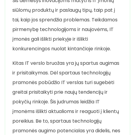
Šis dėmesys inovacijoms matyti iš IT įmonių
siūlomų produktų ir paslaugų tipų, taip pat į
tai, kaip jos sprendžia problemas. Teikdamos
pirmenybę technologijoms ir naujovėms, IT
įmonės gali išlikti priekyje ir išlikti
konkurencingos nuolat kintančioje rinkoje.
Kitas IT verslo bruožas yra jų spartus augimas
ir prisitaikymas. Dėl spartaus technologijų
pramonės pobūdžio IT verslas turi sugebėti
greitai prisitaikyti prie naujų tendencijų ir
pokyčių rinkoje. Šis judrumas leidžia IT
įmonėms išlikti aktualioms ir reaguoti į klientų
poreikius. Be to, spartaus technologijų
pramonės augimo potencialas yra didelis, nes