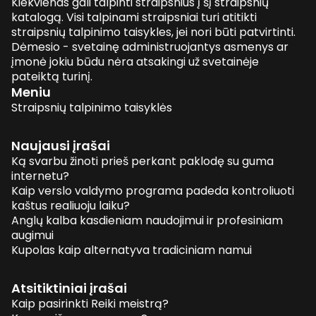
Kiekvienas gali talpinti straipsnius į šį straipsnių
katalogą. Visi talpinami straipsniai turi atitikti
straipsnių talpinimo taisykles, jei nori būti patvirtinti.
Dėmesio - svetainę administruojantys asmenys ar
įmonė jokiu būdu nėra atsakingi už svetainėje
pateiktą turinį.
Meniu
Straipsnių talpinimo taisyklės
Naujausi įrašai
Ką svarbu žinoti prieš perkant paklodę su guma
internetu?
Kaip verslo valdymo programa padeda kontroliuoti
kaštus realiuoju laiku?
Anglų kalba kasdieniam naudojimui ir profesiniam
augimui
Kupolas kaip alternatyva tradiciniam namui
Atsitiktiniai įrašai
Kaip pasirinkti Reiki meistrą?