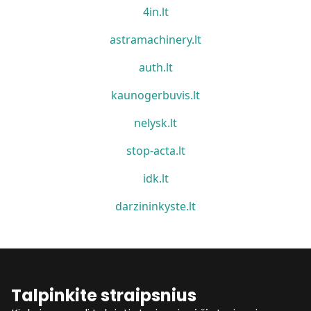
4in.lt
astramachinery.lt
auth.lt
kaunogerbuvis.lt
nelysk.lt
stop-acta.lt
idk.lt
darzininkyste.lt
Talpinkite straipsnius