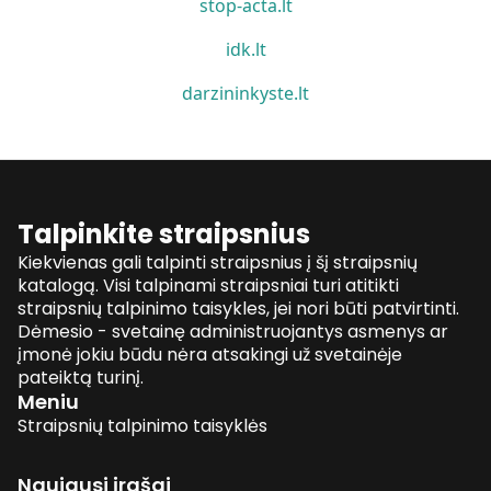
stop-acta.lt
idk.lt
darzininkyste.lt
Talpinkite straipsnius
Kiekvienas gali talpinti straipsnius į šį straipsnių
katalogą. Visi talpinami straipsniai turi atitikti
straipsnių talpinimo taisykles, jei nori būti patvirtinti.
Dėmesio - svetainę administruojantys asmenys ar
įmonė jokiu būdu nėra atsakingi už svetainėje
pateiktą turinį.
Meniu
Straipsnių talpinimo taisyklės
Naujausi įrašai