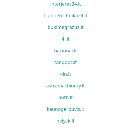
interjeras24.lt
buitinetechnika24.lt
bukimegrazus.lt
4i.lt
baciunai.lt
tangopc.lt
4in.lt
astramachinery.lt
auth.lt
kaunogerbuvis.lt
nelysk.lt