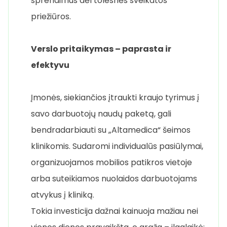
sprendimus dėl tolesnės sveikatos
priežiūros.
Verslo pritaikymas – paprasta ir
efektyvu
Įmonės, siekiančios įtraukti kraujo tyrimus į
savo darbuotojų naudų paketą, gali
bendradarbiauti su „Altamedica“ šeimos
klinikomis. Sudaromi individualūs pasiūlymai,
organizuojamos mobilios patikros vietoje
arba suteikiamos nuolaidos darbuotojams
atvykus į kliniką.
Tokia investicija dažnai kainuoja mažiau nei