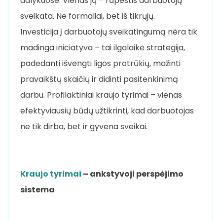
dalykuose. Vienas jų – rūpestis darbuotojų
sveikata. Ne formaliai, bet iš tikrųjų.
Investicija į darbuotojų sveikatingumą nėra tik
madinga iniciatyva – tai ilgalaikė strategija,
padedanti išvengti ligos protrūkių, mažinti
pravaikštų skaičių ir didinti pasitenkinimą
darbu. Profilaktiniai kraujo tyrimai – vienas
efektyviausių būdų užtikrinti, kad darbuotojas
ne tik dirba, bet ir gyvena sveikai.
Kraujo tyrimai
– ankstyvoji perspėjimo
sistema