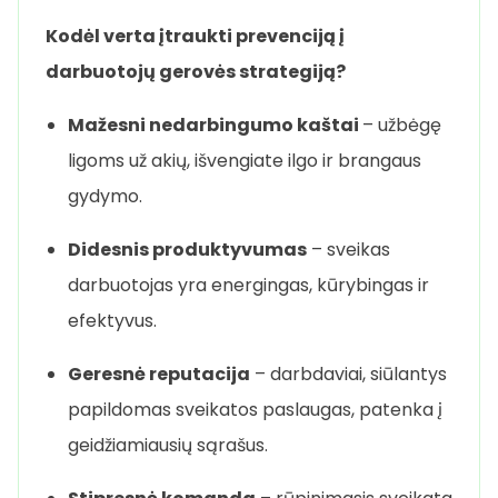
Kodėl verta įtraukti prevenciją į
darbuotojų gerovės strategiją?
Mažesni nedarbingumo kaštai
– užbėgę
ligoms už akių, išvengiate ilgo ir brangaus
gydymo.
Didesnis produktyvumas
– sveikas
darbuotojas yra energingas, kūrybingas ir
efektyvus.
Geresnė reputacija
– darbdaviai, siūlantys
papildomas sveikatos paslaugas, patenka į
geidžiamiausių sąrašus.