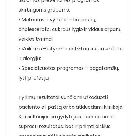
Siūlomos prevencinės programos
skirtingoms grupėms:
• Moterims ir vyrams – hormonų,
cholesterolio, cukraus lygio ir vidaus organų
veiklos tyrimai;
• Vaikams – ištyrimai dėl vitaminų, imuniteto
ir alergijų;
• Specializuotos programos – pagal amžių,
lytį, profesiją.
Tyrimų rezultatai siunčiami užkoduoti į
paciento el. paštą arba atiduodami klinikoje.
Konsultacijos su gydytojais padeda ne tik
suprasti rezultatus, bet ir priimti aiškius