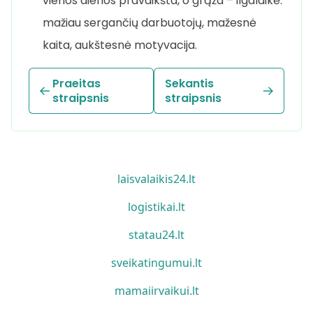
vienos dienos pravaikšta, o grąža – ilgalaikė:
mažiau sergančių darbuotojų, mažesnė
kaita, aukštesnė motyvacija.
Praeitas
Sekantis
straipsnis
straipsnis
laisvalaikis24.lt
logistikai.lt
statau24.lt
sveikatingumui.lt
mamaiirvaikui.lt