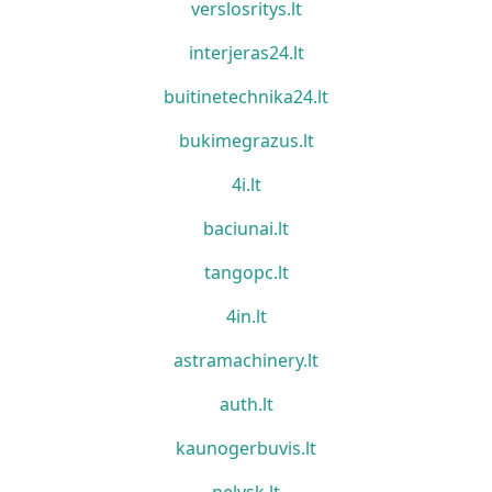
verslosritys.lt
interjeras24.lt
buitinetechnika24.lt
bukimegrazus.lt
4i.lt
baciunai.lt
tangopc.lt
4in.lt
astramachinery.lt
auth.lt
kaunogerbuvis.lt
nelysk.lt