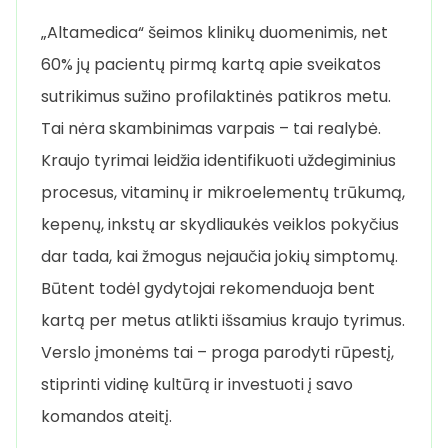
„Altamedica“ šeimos klinikų duomenimis, net
60% jų pacientų pirmą kartą apie sveikatos
sutrikimus sužino profilaktinės patikros metu.
Tai nėra skambinimas varpais – tai realybė.
Kraujo tyrimai leidžia identifikuoti uždegiminius
procesus, vitaminų ir mikroelementų trūkumą,
kepenų, inkstų ar skydliaukės veiklos pokyčius
dar tada, kai žmogus nejaučia jokių simptomų.
Būtent todėl gydytojai rekomenduoja bent
kartą per metus atlikti išsamius kraujo tyrimus.
Verslo įmonėms tai – proga parodyti rūpestį,
stiprinti vidinę kultūrą ir investuoti į savo
komandos ateitį.