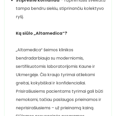
Stipresnė komanda
– rūpinimasis sveikata
tampa bendru siekiu, stiprinančiu kolektyvo
ryšį.
Ką siūlo „Altamedica“?
„Altamedica“ šeimos klinikos
bendradarbiauja su moderniomis,
sertifikuotomis laboratorijomis Kaune ir
Ukmergėje. Čia kraujo tyrimai atliekami
greitai, kokybiškai ir konfidencialiai.
Prisirašiusiems pacientams tyrimai gali būti
nemokami, tačiau paslaugos prieinamos ir
neprisirašiusiems – už prieinamą kainą.