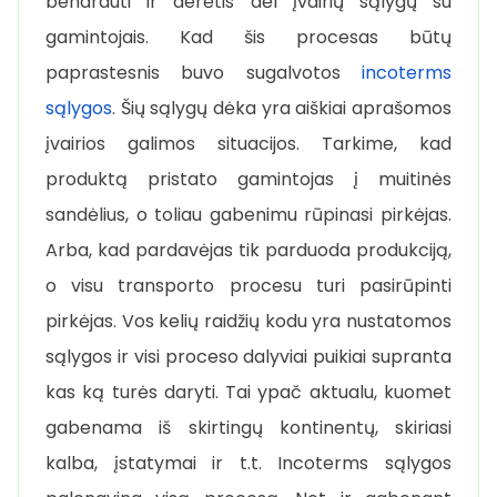
bendrauti ir derėtis dėl įvairių sąlygų su
gamintojais. Kad šis procesas būtų
paprastesnis buvo sugalvotos
incoterms
sąlygos
. Šių sąlygų dėka yra aiškiai aprašomos
įvairios galimos situacijos. Tarkime, kad
produktą pristato gamintojas į muitinės
sandėlius, o toliau gabenimu rūpinasi pirkėjas.
Arba, kad pardavėjas tik parduoda produkciją,
o visu transporto procesu turi pasirūpinti
pirkėjas. Vos kelių raidžių kodu yra nustatomos
sąlygos ir visi proceso dalyviai puikiai supranta
kas ką turės daryti. Tai ypač aktualu, kuomet
gabenama iš skirtingų kontinentų, skiriasi
kalba, įstatymai ir t.t. Incoterms sąlygos