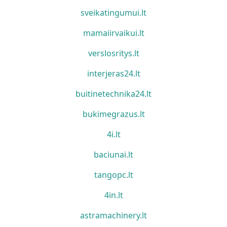
sveikatingumui.lt
mamaiirvaikui.lt
verslosritys.lt
interjeras24.lt
buitinetechnika24.lt
bukimegrazus.lt
4i.lt
baciunai.lt
tangopc.lt
4in.lt
astramachinery.lt