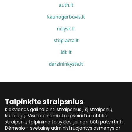
auth.lt
kaunogerbuvis.lt
nelysk.lt
stop-acta.lt
idk.lt
darzininkyste.lt
Talpinkite straipsnius
Kiekvienas gali talpinti straipsnius į šį straipsnių
katalogą. Visi talpinami straipsniai turi atitikti
straipsnių talpinimo taisykles, jei nori būti patvirtinti.
Dėmesio - svetainę administruojantys asmenys ar