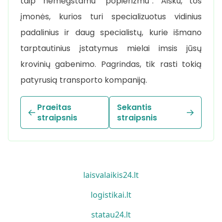
taip nemėgstamu “popierizmu”. Aišku, tos
įmonės, kurios turi specializuotus vidinius
padalinius ir daug specialistų, kurie išmano
tarptautinius įstatymus mielai imsis jūsų
krovinių gabenimo. Pagrindas, tik rasti tokią
patyrusią transporto kompaniją.
Praeitas
Sekantis
straipsnis
straipsnis
laisvalaikis24.lt
logistikai.lt
statau24.lt