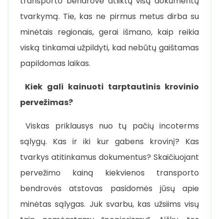
transporto bendrovė atliktų visų dokumentų
tvarkymą. Tie, kas ne pirmus metus dirba su
minėtais regionais, gerai išmano, kaip reikia
viską tinkamai užpildyti, kad nebūtų gaištamas
papildomas laikas.
Kiek gali kainuoti tarptautinis krovinio
pervežimas?
Viskas priklausys nuo tų pačių incoterms
sąlygų. Kas ir iki kur gabens krovinį? Kas
tvarkys atitinkamus dokumentus? Skaičiuojant
pervežimo kainą kiekvienos transporto
bendrovės atstovas pasidomės jūsų apie
minėtas sąlygas. Juk svarbu, kas užsiims visų