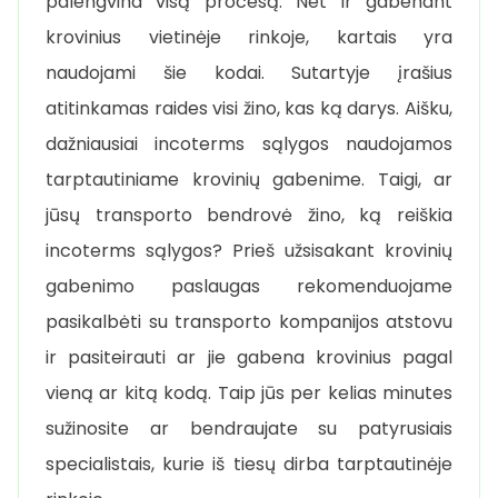
palengvina visą procesą. Net ir gabenant
krovinius vietinėje rinkoje, kartais yra
naudojami šie kodai. Sutartyje įrašius
atitinkamas raides visi žino, kas ką darys. Aišku,
dažniausiai incoterms sąlygos naudojamos
tarptautiniame krovinių gabenime. Taigi, ar
jūsų transporto bendrovė žino, ką reiškia
incoterms sąlygos? Prieš užsisakant krovinių
gabenimo paslaugas rekomenduojame
pasikalbėti su transporto kompanijos atstovu
ir pasiteirauti ar jie gabena krovinius pagal
vieną ar kitą kodą. Taip jūs per kelias minutes
sužinosite ar bendraujate su patyrusiais
specialistais, kurie iš tiesų dirba tarptautinėje