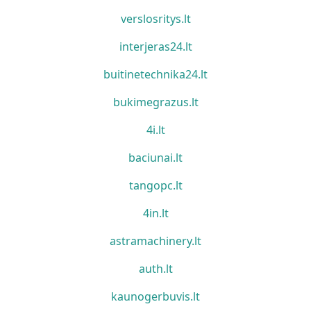
verslosritys.lt
interjeras24.lt
buitinetechnika24.lt
bukimegrazus.lt
4i.lt
baciunai.lt
tangopc.lt
4in.lt
astramachinery.lt
auth.lt
kaunogerbuvis.lt