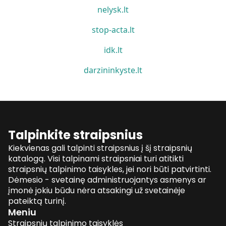
nelysk.lt
stop-acta.lt
idk.lt
darzininkyste.lt
Talpinkite straipsnius
Kiekvienas gali talpinti straipsnius į šį straipsnių
katalogą. Visi talpinami straipsniai turi atitikti
straipsnių talpinimo taisykles, jei nori būti patvirtinti.
Dėmesio - svetainę administruojantys asmenys ar
įmonė jokiu būdu nėra atsakingi už svetainėje
pateiktą turinį.
Meniu
Straipsnių talpinimo taisyklės