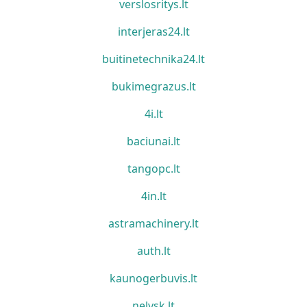
verslosritys.lt
interjeras24.lt
buitinetechnika24.lt
bukimegrazus.lt
4i.lt
baciunai.lt
tangopc.lt
4in.lt
astramachinery.lt
auth.lt
kaunogerbuvis.lt
nelysk.lt