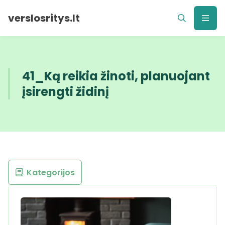
verslosritys.lt
41_Ką reikia žinoti, planuojant
įsirengti židinį
Kategorijos