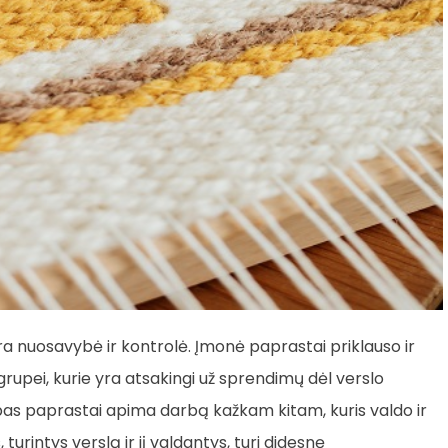
ra nuosavybė ir kontrolė. Įmonė paprastai priklauso ir
upei, kurie yra atsakingi už sprendimų dėl verslo
arbas paprastai apima darbą kažkam kitam, kuris valdo ir
 turintys verslą ir jį valdantys, turi didesnę