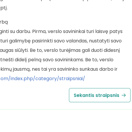
ptį.
arbą
inti su darbu. Pirma, verslo savininkai turi laisvę patys
e turi galimybę pasirinkti savo valandas, nustatyti savo
ugas siūlyti. Be to, verslo turėjimas gali duoti didesnį
atnešti didelį pelną savo savininkams. Be to, verslo
iekimų jausmą, nes tai yra savininko sunkaus darbo ir
com/index.php/category/straipsniai/
Sekantis straipsnis