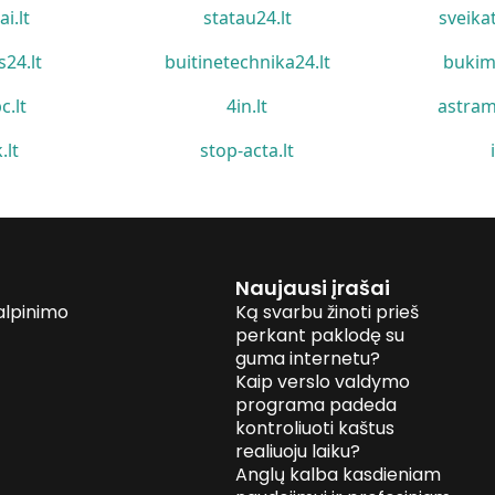
ai.lt
statau24.lt
sveika
s24.lt
buitinetechnika24.lt
bukim
c.lt
4in.lt
astram
.lt
stop-acta.lt
Naujausi įrašai
alpinimo
Ką svarbu žinoti prieš
perkant paklodę su
guma internetu?
Kaip verslo valdymo
programa padeda
kontroliuoti kaštus
realiuoju laiku?
Anglų kalba kasdieniam