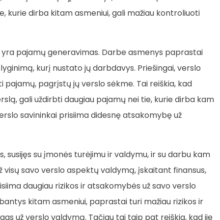
, kurie dirba kitam asmeniui, gali mažiau kontroliuoti
rbo yra pajamų generavimas. Darbe asmenys paprastai
yginimą, kurį nustato jų darbdavys. Priešingai, verslo
 pajamų, pagrįstų jų verslo sėkme. Tai reiškia, kad
lą, gali uždirbti daugiau pajamų nei tie, kurie dirba kam
 verslo savininkai prisiima didesnę atsakomybę už
gis, susijęs su įmonės turėjimu ir valdymu, ir su darbu kam
už visų savo verslo aspektų valdymą, įskaitant finansus,
 prisiima daugiau rizikos ir atsakomybės už savo verslo
antys kitam asmeniui, paprastai turi mažiau rizikos ir
s už verslo valdymą. Tačiau tai taip pat reiškia, kad jie