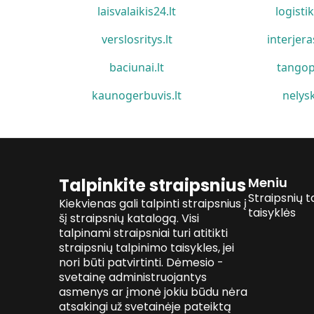
laisvalaikis24.lt
logistik
verslosritys.lt
interjera
baciunai.lt
tangop
kaunogerbuvis.lt
nelysk
Talpinkite straipsnius
Meniu
Straipsnių t
Kiekvienas gali talpinti straipsnius į
taisyklės
šį straipsnių katalogą. Visi
talpinami straipsniai turi atitikti
straipsnių talpinimo taisykles, jei
nori būti patvirtinti. Dėmesio -
svetainę administruojantys
asmenys ar įmonė jokiu būdu nėra
atsakingi už svetainėje pateiktą