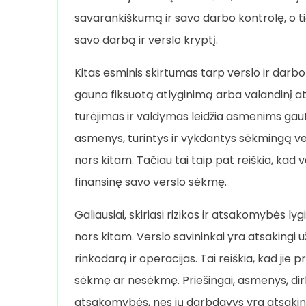
savarankiškumą ir savo darbo kontrolę, o tie
savo darbą ir verslo kryptį.
Kitas esminis skirtumas tarp verslo ir da
gauna fiksuotą atlyginimą arba valandinį atl
turėjimas ir valdymas leidžia asmenims gauti
asmenys, turintys ir vykdantys sėkmingą vers
nors kitam. Tačiau tai taip pat reiškia, kad
finansinę savo verslo sėkmę.
Galiausiai, skiriasi rizikos ir atsakomybės ly
nors kitam. Verslo savininkai yra atsakingi 
rinkodarą ir operacijas. Tai reiškia, kad jie
sėkmę ar nesėkmę. Priešingai, asmenys, dirb
atsakomybės, nes jų darbdavys yra atsakinga