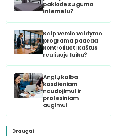
paklodę su guma
internetu?
Kaip verslo valdymo
programa padeda
kontroliuoti kaštus
realiuoju laiku?
Anglų kalba
kasdieniam
naudojimui ir
profesiniam
augimui
Draugai