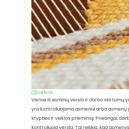
Darbas
Vienas iš esminių verslo ir darbo skirtumų y
yra kontroliuojama asmeniui arba asmenų gr
krypties ir veiklos priėmimą. Priešingai, d
kontroliuoja verslą. Tai reiškia, kad asmenys,