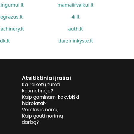
tingumui.lt
mamaiirvaikui.lt
egrazus.lt
4i.lt
achinery.lt
auth.lt
idk.lt
darzininkyste.lt
Atsitiktiniai įrašai
Ką reikėtų turėti
kosmetinėje?
Kaip gaminami kokybiški
hidrolatai?
Verslas iš namų
Kaip gauti norimą
darbą?