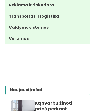
Reklama ir rinkodara
Transportas ir logistika
Valdymo sistemos
Vertimas
Naujausi įrašai
Ką svarbu žinoti
prieš perkant