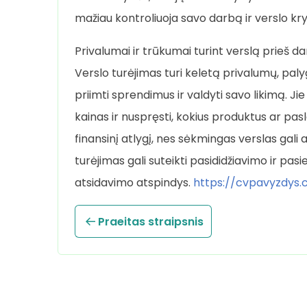
mažiau kontroliuoja savo darbą ir verslo kry
Privalumai ir trūkumai turint verslą prieš d
Verslo turėjimas turi keletą privalumų, palyg
priimti sprendimus ir valdyti savo likimą. Ji
kainas ir nuspręsti, kokius produktus ar pasla
finansinį atlygį, nes sėkmingas verslas gali 
turėjimas gali suteikti pasididžiavimo ir pas
atsidavimo atspindys.
https://cvpavyzdys.
Praeitas straipsnis