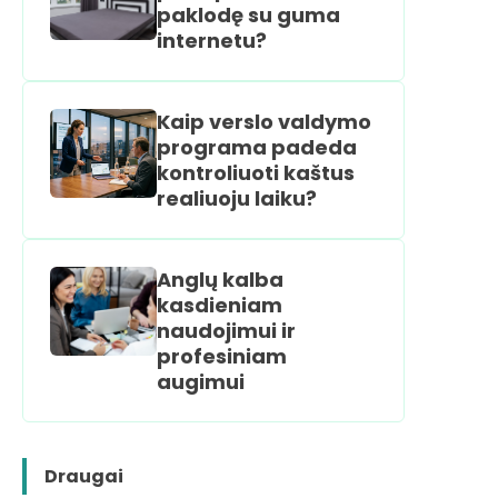
paklodę su guma
internetu?
Kaip verslo valdymo
programa padeda
kontroliuoti kaštus
realiuoju laiku?
Anglų kalba
kasdieniam
naudojimui ir
profesiniam
augimui
Draugai