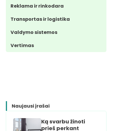
Reklama ir rinkodara
Transportas ir logistika
Valdymo sistemos
Vertimas
Naujausi įrašai
Ką svarbu žinoti
prieš perkant