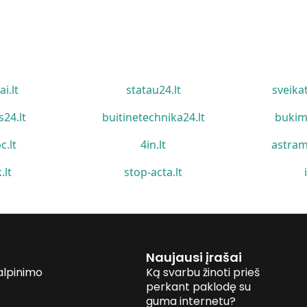
ai.lt
statau24.lt
sveika
s24.lt
buitinetechnika24.lt
bukim
c.lt
4in.lt
astram
.lt
stop-acta.lt
Naujausi įrašai
alpinimo
Ką svarbu žinoti prieš
perkant paklodę su
guma internetu?