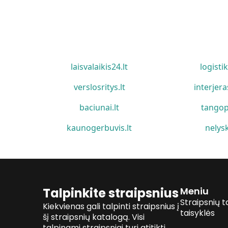
laisvalaikis24.lt
logistik
verslosritys.lt
interjera
baciunai.lt
tangop
kaunogerbuvis.lt
nelysk
Talpinkite straipsnius
Meniu
Straipsnių t
Kiekvienas gali talpinti straipsnius į
taisyklės
šį straipsnių katalogą. Visi
talpinami straipsniai turi atitikti