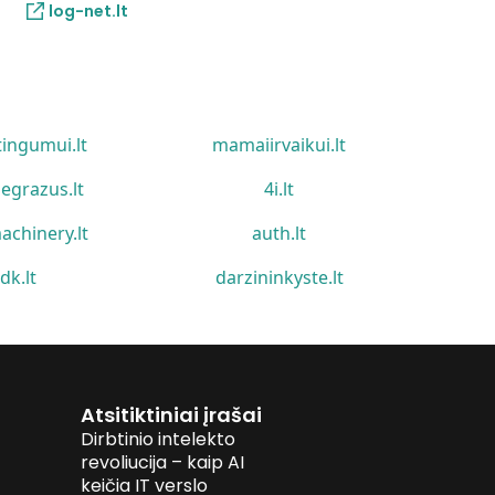
log-net.lt
tingumui.lt
mamaiirvaikui.lt
egrazus.lt
4i.lt
achinery.lt
auth.lt
idk.lt
darzininkyste.lt
Atsitiktiniai įrašai
Dirbtinio intelekto
revoliucija – kaip AI
keičia IT verslo