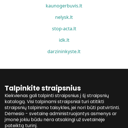
kaunogerbuvis.lt
nelysk.lt
stop-acta.lt
idk.lt
darzininkyste.lt
Talpinkite straipsnius
Kiekvienas gali talpinti straipsnius į šį straipsnių
katalogą. Visi talpinami straipsniai turi atitikti
straipsnių talpinimo taisykles, jei nori būti patvirtinti.
Dėmesio - svetainę administruojantys asmenys ar
įmonė jokiu būdu nėra atsakingi už svetainėje
pateiktą turinį.