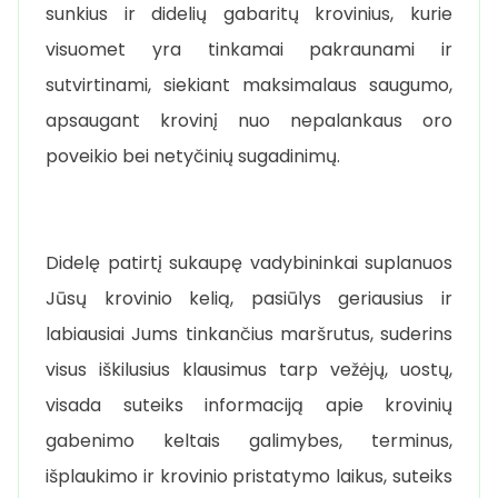
sunkius ir didelių gabaritų krovinius, kurie
visuomet yra tinkamai pakraunami ir
sutvirtinami, siekiant maksimalaus saugumo,
apsaugant krovinį nuo nepalankaus oro
poveikio bei netyčinių sugadinimų.
Didelę patirtį sukaupę vadybininkai suplanuos
Jūsų krovinio kelią, pasiūlys geriausius ir
labiausiai Jums tinkančius maršrutus, suderins
visus iškilusius klausimus tarp vežėjų, uostų,
visada suteiks informaciją apie krovinių
gabenimo keltais galimybes, terminus,
išplaukimo ir krovinio pristatymo laikus, suteiks