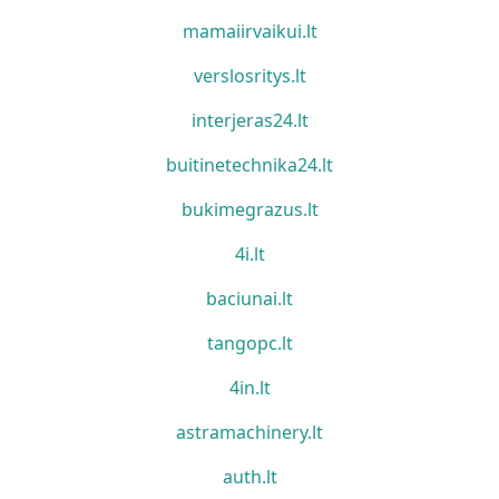
mamaiirvaikui.lt
verslosritys.lt
interjeras24.lt
buitinetechnika24.lt
bukimegrazus.lt
4i.lt
baciunai.lt
tangopc.lt
4in.lt
astramachinery.lt
auth.lt