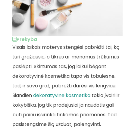
Prekyba
Visais laikais moterys stengėsi pabrėžti tai, ką
turi gražiausio, o tikrus ar menamus trūkumus
paslėpti. Skirtumas tas, jog laikui bėgant
dekoratyvinė kosmetika tapo vis tobulesnė,
tad, ir savo grožį pabrėžti darėsi vis lengviau.
Šiandien
dekoratyvinė kosmetika
tokia įvairi ir
kokybiška, jog tik pradėjusiai ja naudotis gali
būti painu išsirinkti tinkamas priemones. Tad
pasistengsime šią užduotį palengvinti.