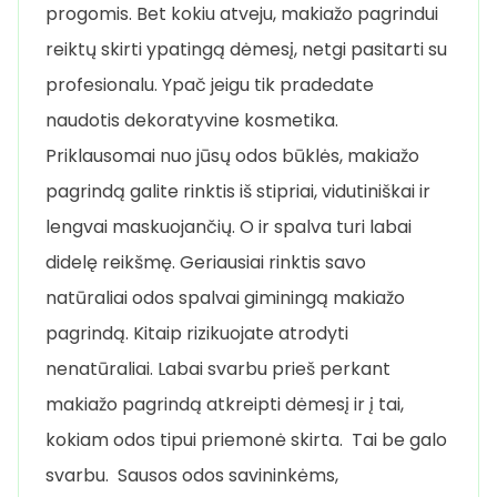
progomis. Bet kokiu atveju, makiažo pagrindui
reiktų skirti ypatingą dėmesį, netgi pasitarti su
profesionalu. Ypač jeigu tik pradedate
naudotis dekoratyvine kosmetika.
Priklausomai nuo jūsų odos būklės, makiažo
pagrindą galite rinktis iš stipriai, vidutiniškai ir
lengvai maskuojančių. O ir spalva turi labai
didelę reikšmę. Geriausiai rinktis savo
natūraliai odos spalvai giminingą makiažo
pagrindą. Kitaip rizikuojate atrodyti
nenatūraliai. Labai svarbu prieš perkant
makiažo pagrindą atkreipti dėmesį ir į tai,
kokiam odos tipui priemonė skirta. Tai be galo
svarbu. Sausos odos savininkėms,