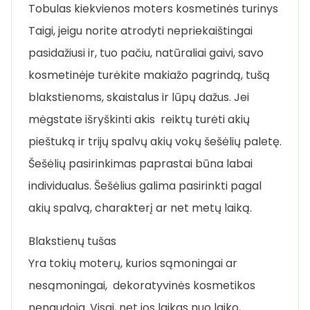
Tobulas kiekvienos moters kosmetinės turinys
Taigi, jeigu norite atrodyti nepriekaištingai
pasidažiusi ir, tuo pačiu, natūraliai gaivi, savo
kosmetinėje turėkite makiažo pagrindą, tušą
blakstienoms, skaistalus ir lūpų dažus. Jei
mėgstate išryškinti akis reiktų turėti akių
pieštuką ir trijų spalvų akių vokų šešėlių paletę.
Šešėlių pasirinkimas paprastai būna labai
individualus. Šešėlius galima pasirinkti pagal
akių spalvą, charakterį ar net metų laiką.
Blakstienų tušas
Yra tokių moterų, kurios sąmoningai ar
nesąmoningai, dekoratyvinės kosmetikos
nenaudoja. Visgi, net jos laikas nuo laiko,