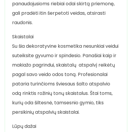
panaudojusioms riebiai odai skirtą priemonę,
gali pradėti itin šerpetoti veidas, atsirasti
raudonis.
Skaistalai
Su šia dekoratyvine kosmetika nesunkiai veidui
suteiksite gyvumo ir spindesio. Panašiai kaip ir
makiažo pagrindui, skaistalų atspalvį reikėtų
pagal savo veido odos toną. Profesionalai
pataria turinčioms šviesaus šalto atspalvio
odą rinktis rožinių tonų skaistalus. Štai toms,
kurių oda šiltesnė, tamsesnio gymio, tiks
persikinių atspalvių skaistalai.
Lūpų dažai