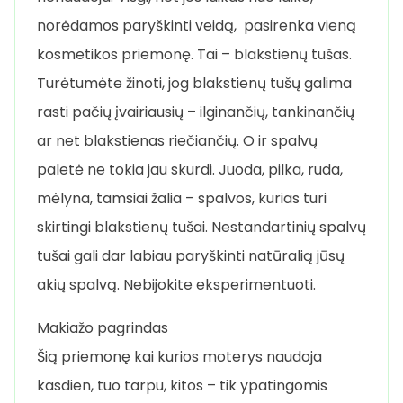
norėdamos paryškinti veidą, pasirenka vieną
kosmetikos priemonę. Tai – blakstienų tušas.
Turėtumėte žinoti, jog blakstienų tušų galima
rasti pačių įvairiausių – ilginančių, tankinančių
ar net blakstienas riečiančių. O ir spalvų
paletė ne tokia jau skurdi. Juoda, pilka, ruda,
mėlyna, tamsiai žalia – spalvos, kurias turi
skirtingi blakstienų tušai. Nestandartinių spalvų
tušai gali dar labiau paryškinti natūralią jūsų
akių spalvą. Nebijokite eksperimentuoti.
Makiažo pagrindas
Šią priemonę kai kurios moterys naudoja
kasdien, tuo tarpu, kitos – tik ypatingomis