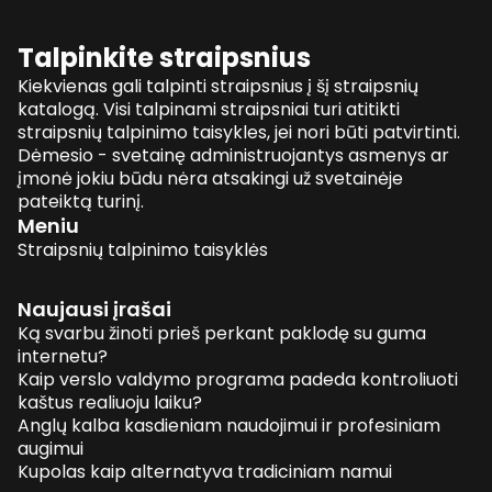
Talpinkite straipsnius
Kiekvienas gali talpinti straipsnius į šį straipsnių
katalogą. Visi talpinami straipsniai turi atitikti
straipsnių talpinimo taisykles, jei nori būti patvirtinti.
Dėmesio - svetainę administruojantys asmenys ar
įmonė jokiu būdu nėra atsakingi už svetainėje
pateiktą turinį.
Meniu
Straipsnių talpinimo taisyklės
Naujausi įrašai
Ką svarbu žinoti prieš perkant paklodę su guma
internetu?
Kaip verslo valdymo programa padeda kontroliuoti
kaštus realiuoju laiku?
Anglų kalba kasdieniam naudojimui ir profesiniam
augimui
Kupolas kaip alternatyva tradiciniam namui