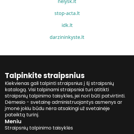
nelysk.lt
stop-acta.lt
idk.lt
darzininkyste.lt
Talpinkite straipsnius
Kiekvienas gali talpinti straipsnius į šį straipsnių
katalogą. Visi talpinami straipsniai turi atitikti
straipsnių talpinimo taisykles, jei nori būti patvirtinti.
Dėmesio - svetainę administruojantys asmenys ar
įmonė jokiu būdu nėra atsakingi už svetainėje
pateiktą turinį.
Meniu
Straipsnių talpinimo taisyklės