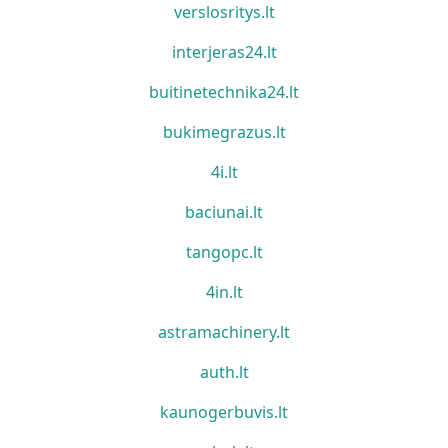
verslosritys.lt
interjeras24.lt
buitinetechnika24.lt
bukimegrazus.lt
4i.lt
baciunai.lt
tangopc.lt
4in.lt
astramachinery.lt
auth.lt
kaunogerbuvis.lt