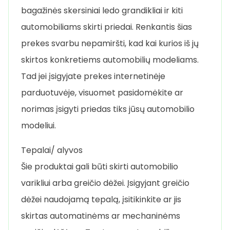
bagažinės skersiniai ledo grandikliai ir kiti
automobiliams skirti priedai. Renkantis šias
prekes svarbu nepamiršti, kad kai kurios iš jų
skirtos konkretiems automobilių modeliams.
Tad jei įsigyjate prekes internetinėje
parduotuvėje, visuomet pasidomėkite ar
norimas įsigyti priedas tiks jūsų automobilio
modeliui.
Tepalai/ alyvos
Šie produktai gali būti skirti automobilio
varikliui arba greičio dėžei. Įsigyjant greičio
dėžei naudojamą tepalą, įsitikinkite ar jis
skirtas automatinėms ar mechaninėms