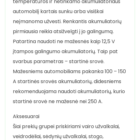
temperatūros ir netinkamo akumuliatoriaus
automobilį kartais sunku arba visiškai
neįmanoma užvesti. Renkantis akumuliatorių
pirmiausia reikia atsižvelgti į jo galingumą.
Patartina naudoti ne mažesnės kaip 12,5 V
įtampos galingumo akumuliatorių. Taip pat
svarbus parametras – startinė srovė.
Mažesniems automobiliams pakanka 100 – 150
A startinės srovės akumuliatorių, didesniems
rekomenduojama naudoti akumuliatorių, kurio
startinė srovė ne mažesnė nei 250 A.
Aksesuarai
Šiai prekių grupei priskiriami vairo užvalkalai,
veidrodėliai, sėdynių užvalkalai, stogo,