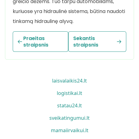
greičio dėžėms. Tuo tarpu automobiliams,
kuriuose yra hidraulinė sistema, būtina naudoti
tinkamą hidraulinę alyvą.
Praeitas
Sekantis
straipsnis
straipsnis
laisvalaikis24.lt
logistikai.lt
statau24.lt
sveikatingumui.lt
mamaiirvaikui.lt