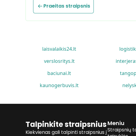
Praeitas straipsnis
laisvalaikis24.lt
logistik
verslosritys.lt
interjera
baciunai.lt
tangop
kaunogerbuvis.lt
nelysk
Talpinkite straipsnius
Meniu
Straipsnių t
Kiekvienas gali talpinti straipsnius į