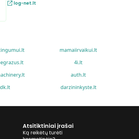
log-net.lt
tingumui.lt
mamaiirvaikui.lt
egrazus.lt
4i.lt
achinery.lt
auth.lt
idk.lt
darzininkyste.lt
Atsitiktiniai įrašai
Ką reikėtų turėti