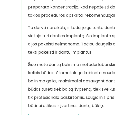
preparato koncentraciją, kad nepažeisti dan
tokios procedūros apskritai rekomenduojam
To daryti nereikėtų ir tada, jeigu turite dan
vietoje turi danties implantą. Šio implanto 
o jos pakeisti neįmanoma. Tačiau daugelis ap
tekti pakeisti ir dantų implantus.
Šiuo metu dantų balinimo metodai labai skir
keliais būdais. Stomatologo kabinete naudoj
balinimo geliai, maksimaliai apsaugant danten
būdas turėti tiek baltą šypseną, tiek sveiku
tik profesionalo paskirtomis, saugiomis pri
būtinai atlikus ir įvertinus dantų būklę.