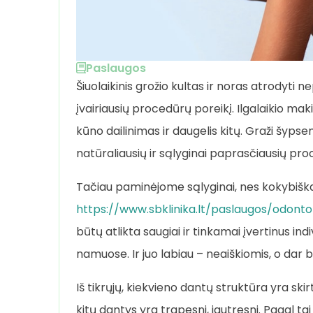
Paslaugos
Šiuolaikinis grožio kultas ir noras atrodyti ne
įvairiausių procedūrų poreikį. Ilgalaikio mak
kūno dailinimas ir daugelis kitų. Graži šypsena
natūraliausių ir sąlyginai paprasčiausių proc
Tačiau paminėjome sąlyginai, nes kokybiška
https://www.sbklinika.lt/paslaugos/odont
būtų atlikta saugiai ir tinkamai įvertinus ind
namuose. Ir juo labiau – neaiškiomis, o dar 
Iš tikrųjų, kiekvieno dantų struktūra yra skirti
kitų dantys yra trapesni, jautresni. Pagal t