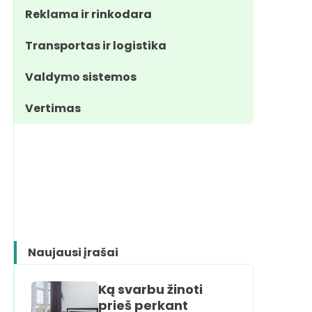
Reklama ir rinkodara
Transportas ir logistika
Valdymo sistemos
Vertimas
Naujausi įrašai
Ką svarbu žinoti
prieš perkant