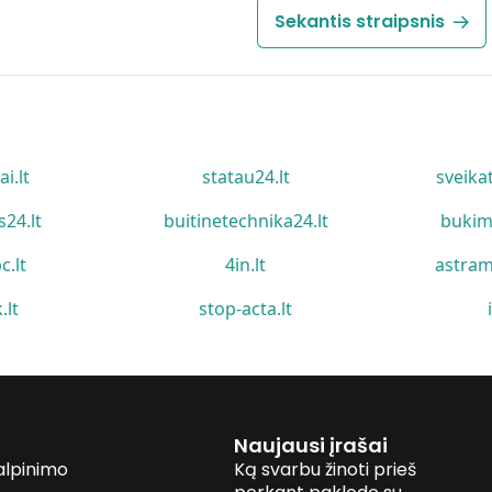
Sekantis straipsnis
ai.lt
statau24.lt
sveika
s24.lt
buitinetechnika24.lt
bukim
c.lt
4in.lt
astram
.lt
stop-acta.lt
Naujausi įrašai
alpinimo
Ką svarbu žinoti prieš