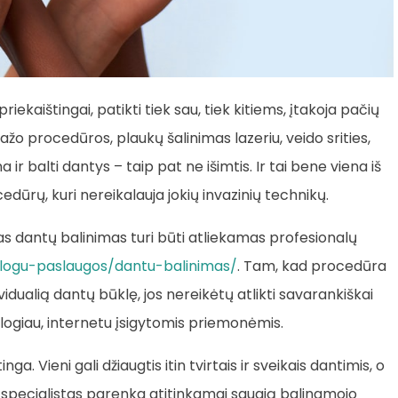
priekaištingai, patikti tiek sau, tiek kitiems, įtakoja pačių
iažo procedūros, plaukų šalinimas lazeriu, veido srities,
 ir balti dantys – taip pat ne išimtis. Ir tai bene viena iš
edūrų, kuri nereikalauja jokių invazinių technikų.
s dantų balinimas turi būti atliekamas profesionalų
ologu-paslaugos/dantu-balinimas/
. Tam, kad procedūra
ividualią dantų būklę, jos nereikėtų atlikti savarankiškai
blogiau, internetu įsigytomis priemonėmis.
nga. Vieni gali džiaugtis itin tvirtais ir sveikais dantimis, o
ai specialistas parenka atitinkamai saugią balinamojo