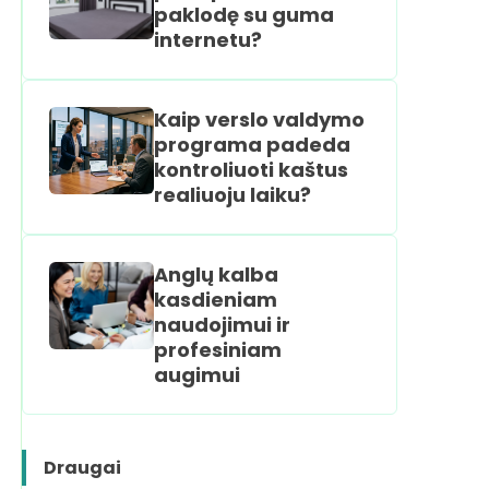
paklodę su guma
internetu?
Kaip verslo valdymo
programa padeda
kontroliuoti kaštus
realiuoju laiku?
Anglų kalba
kasdieniam
naudojimui ir
profesiniam
augimui
Draugai