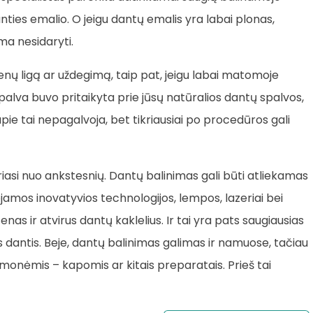
ties emalio. O jeigu dantų emalis yra labai plonas,
a nesidaryti.
tenų ligą ar uždegimą, taip pat, jeigu labai matomoje
spalva buvo pritaikyta prie jūsų natūralios dantų spalvos,
ie tai nepagalvoja, bet tikriausiai po procedūros gali
iasi nuo ankstesnių. Dantų balinimas gali būti atliekamas
amos inovatyvios technologijos, lempos, lazeriai bei
as ir atvirus dantų kaklelius. Ir tai yra pats saugiausias
s dantis. Beje, dantų balinimas galimas ir namuose, tačiau
emonėmis – kapomis ar kitais preparatais. Prieš tai