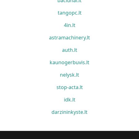
baciunai.lt
tangopc.lt
4in.lt
astramachinery.lt
auth.lt
kaunogerbuvis.lt
nelysk.lt
stop-acta.lt
idk.lt
darzininkyste.lt