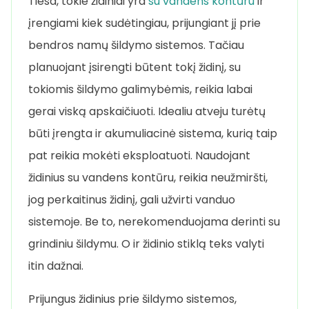
Tiesa, tokie židiniai yra
su vandens kontūru
ir
įrengiami kiek sudėtingiau, prijungiant jį prie
bendros namų šildymo sistemos. Tačiau
planuojant įsirengti būtent tokį židinį, su
tokiomis šildymo galimybėmis, reikia labai
gerai viską apskaičiuoti. Idealiu atveju turėtų
būti įrengta ir akumuliacinė sistema, kurią taip
pat reikia mokėti eksploatuoti. Naudojant
židinius su vandens kontūru, reikia neužmiršti,
jog perkaitinus židinį, gali užvirti vanduo
sistemoje. Be to, nerekomenduojama derinti su
grindiniu šildymu. O ir židinio stiklą teks valyti
itin dažnai.
Prijungus židinius prie šildymo sistemos,