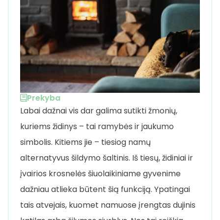
Prekyba
Labai dažnai vis dar galima sutikti žmonių,
kuriems židinys – tai ramybės ir jaukumo
simbolis. Kitiems jie – tiesiog namų
alternatyvus šildymo šaltinis. Iš tiesų, židiniai ir
įvairios krosnelės šiuolaikiniame gyvenime
dažniau atlieka būtent šią funkciją. Ypatingai
tais atvejais, kuomet namuose įrengtas dujinis