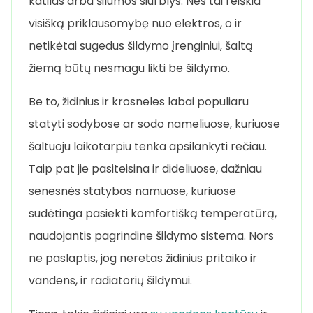
katilas arba šilumos siurblys. Nes tai reiškia
visišką priklausomybę nuo elektros, o ir
netikėtai sugedus šildymo įrenginiui, šaltą
žiemą būtų nesmagu likti be šildymo.
Be to, židinius ir krosneles labai populiaru
statyti sodybose ar sodo nameliuose, kuriuose
šaltuoju laikotarpiu tenka apsilankyti rečiau.
Taip pat jie pasiteisina ir dideliuose, dažniau
senesnės statybos namuose, kuriuose
sudėtinga pasiekti komfortišką temperatūrą,
naudojantis pagrindine šildymo sistema. Nors
ne paslaptis, jog neretas židinius pritaiko ir
vandens, ir radiatorių šildymui.