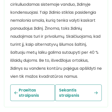
cirkuliuodamas sistemoje vanduo, židinyje
kondensuojasi. Taip židinio stiklas pasidengia
nemalonia smala, kurią tenka valyti kaskart
panaudojus židinį. Žinoma, toks židinių
naudojimas turi ir privalumų. Skaičiuojama, kad
turint jį, kaip alternatyvų šilumos šaltinį,
šaltuoju metų laiku galima sutaupyti per 40 %
išlaidų dujoms. Be to, išvedžiojus ortakius,
židinys su vandens kontūru pajėgus apšildyti ne
vien tik mažos kvadratūros namus.
Praeitas
Sekantis
straipsnis
straipsnis