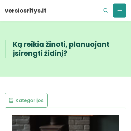
verslosritys.lt
Ką reikia žinoti, planuojant
įsirengti židinį?
Kategorijos