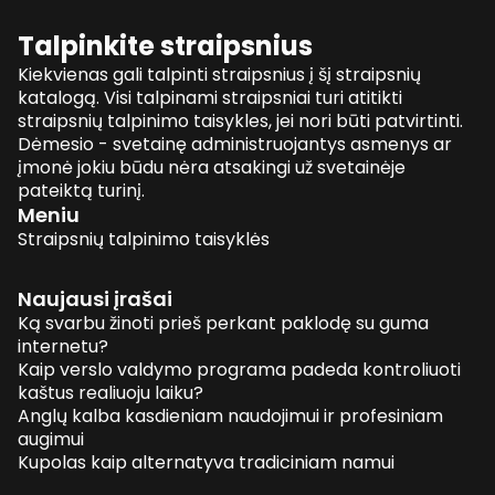
Talpinkite straipsnius
Kiekvienas gali talpinti straipsnius į šį straipsnių
katalogą. Visi talpinami straipsniai turi atitikti
straipsnių talpinimo taisykles, jei nori būti patvirtinti.
Dėmesio - svetainę administruojantys asmenys ar
įmonė jokiu būdu nėra atsakingi už svetainėje
pateiktą turinį.
Meniu
Straipsnių talpinimo taisyklės
Naujausi įrašai
Ką svarbu žinoti prieš perkant paklodę su guma
internetu?
Kaip verslo valdymo programa padeda kontroliuoti
kaštus realiuoju laiku?
Anglų kalba kasdieniam naudojimui ir profesiniam
augimui
Kupolas kaip alternatyva tradiciniam namui